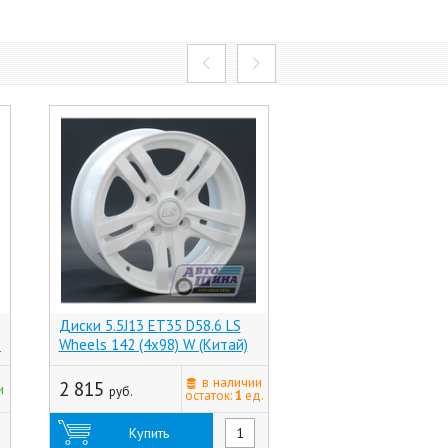
Диски 5.5J13 ET35 D58.6 LS
Диски 5.0J13 ET29 
5
Wheels 142 (4x98) W (Китай)
Mefro (Аккурайд) В
(4x98) Серебристый
в наличии
(Тольятти)
2 815
2 015
и
руб.
руб.
остаток:
1
ед.
Купить
Купить