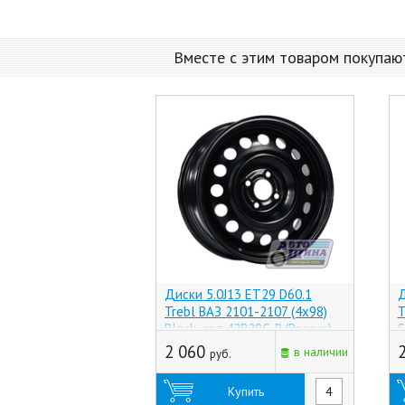
Вместе с этим товаром покупаю
Диски 5.0J13 ET29 D60.1
Д
Trebl ВАЗ 2101-2107 (4x98)
T
Black, арт.42B29C_P (Россия)
S
2 060
в наличии
руб.
Купить