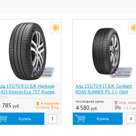
/ш 155/70 R13 Б/К Hankook
А/ш 155/70 R13 Б/К Cordiant
425 Kinergy Eco 75T (Корея,
ROAD RUNNER PS-1 (-, (Хр))
021)
последняя цена
под зака
в наличии
5 785
руб.
4 580
остаток:
3
ед.
~ 3-7 д
руб.
Купить
Купить