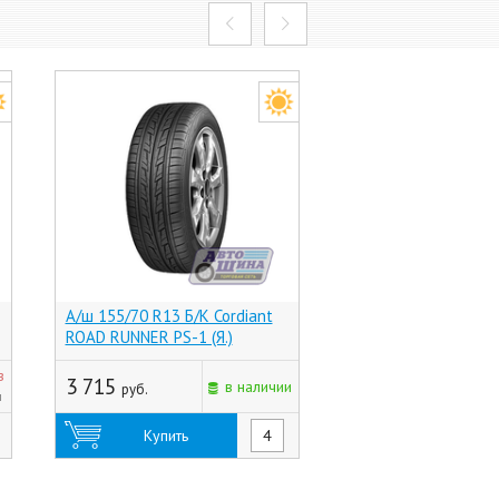
А/ш 155/70 R13 Б/К Cordiant
А/ш 155/70 R13 Б/К
ROAD RUNNER PS-1 (Я.)
COMFORT MASTER 
(Китай)
з
3 715
3 005
в наличии
руб.
руб.
н
Купить
Купить