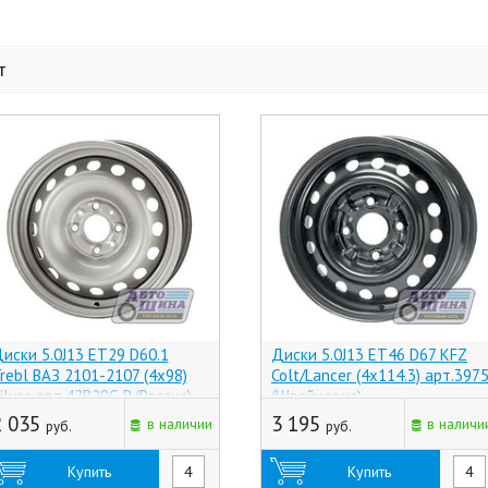
т
иски 5.0J13 ET29 D60.1
Диски 5.0J13 ET46 D67 KFZ
rebl ВАЗ 2101-2107 (4x98)
Colt/Lancer (4x114.3) арт.397
ilver, арт.42B29C-P (Россия)
(Швейцария)
2 035
3 195
в наличии
в наличи
руб.
руб.
Купить
Купить