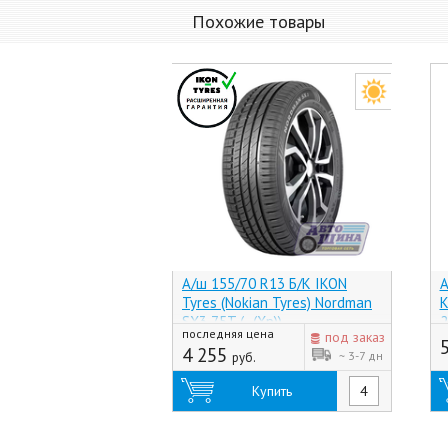
Похожие товары
А/ш 155/70 R13 Б/К IKON
А
Tyres (Nokian Tyres) Nordman
K
SX3 75T (-, (Хр))
2
последняя цена
под заказ
4 255
~ 3-7 дн
руб.
Купить