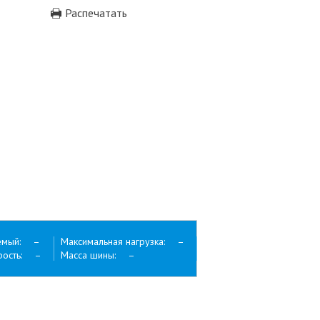
Распечатать
емый: –
Максимальная нагрузка: –
орость: –
Масса шины: –