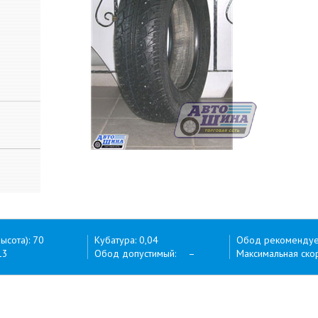
ысота): 70
Кубатура: 0,04
Обод рекоменду
13
Обод допустимый: –
Максимальная ск