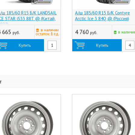
/ш 185/60 R15 Б/К LANDSAIL
А/ш 185/60 R15 Б/К Contyre
CE STAR iS33 88T @ (Китай,
Arctic Ice 3 84Q @ (Россия)
022)
в наличии
4 665
4 760
в наличи
руб.
руб.
остаток:
1
ед.
Купить
Купить
т