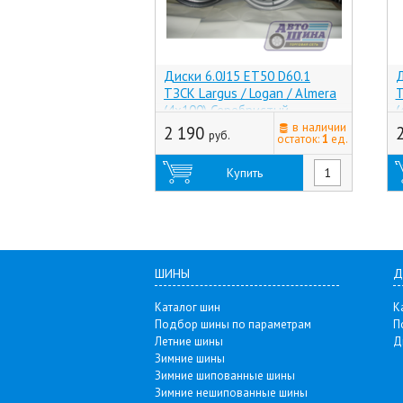
Диски 6.0J15 ET50 D60.1
Д
ТЗСК Largus / Logan / Almera
T
(4x100) Серебристый
(
(Тольятти)
в наличии
(
2 190
руб.
остаток:
1
ед.
Купить
ШИНЫ
Д
Каталог шин
К
Подбор шины по параметрам
П
Летние шины
Д
Зимние шины
Зимние шипованные шины
Зимние нешипованные шины