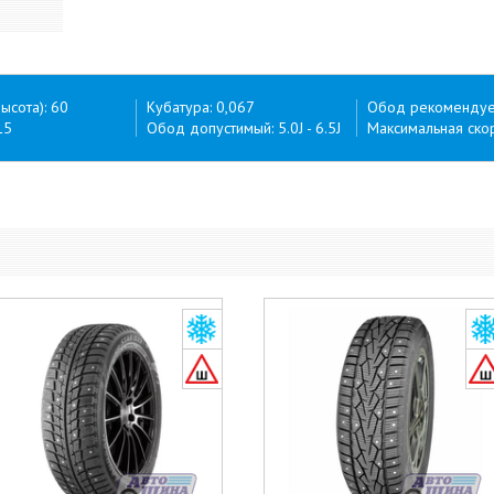
ысота): 60
Кубатура: 0,067
Обод рекомендуем
15
Обод допустимый: 5.0J - 6.5J
Максимальная скор