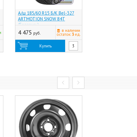
А/ш 185/60 R15 Б/К Bel-327
А/ш 185/60 R15 Б/К
ARTMOTION SNOW 84T
Ice XL 88T @ (Росси
(Беларусь)
в наличии
4 475
6 535
и
руб.
руб.
остаток:
3
ед.
Купить
Купить