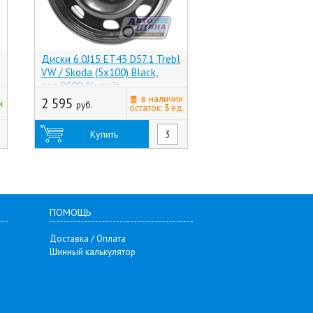
Диски 6.0J15 ET43 D57.1 Trebl
Диски 6.0J15 ET50 
VW / Skoda (5x100) Black,
Techline 539 (4x100
арт.8000 (Китай)
(Россия)
в наличии
2 595
7 750
и
руб.
руб.
остаток:
3
ед.
Купить
Купить
ПОМОЩЬ
Доставка / Оплата
Шинный калькулятор