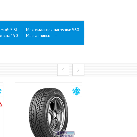
ый: 5.5J
Максимальная нагрузка: 560
ость: 190
Масса шины: –