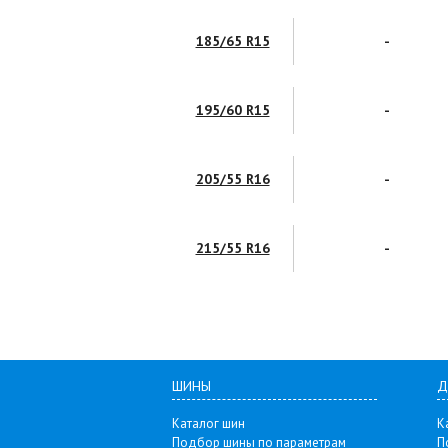
185/65 R15
-
195/60 R15
-
205/55 R16
-
215/55 R16
-
ШИНЫ
Д
Каталог шин
К
Подбор шины по параметрам
П