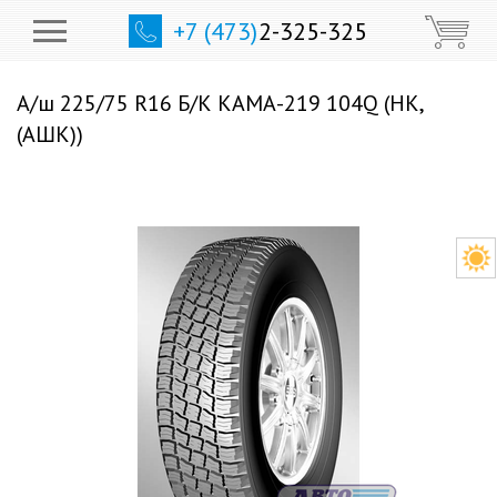
+7 (473)
2-325-325
А/ш 225/75 R16 Б/К КАМА-219 104Q (НК,
(АШК))