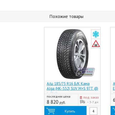
Похожие товары
А/ш 185/75 R16 Б/К Кама
А
Alga (НК-532) SUV M+S 97T @
Е
(-, (Хр))
1
последняя цена
под заказ
8 820
~ 3-7 дн
руб.
Купить