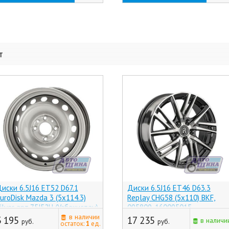
т
иски 6.5J16 ET52 D67.1
Диски 6.5J16 ET46 D63.3
uroDisk Mazda 3 (5x114.3)
Replay CHG58 (5x110) BKF,
ilver арт.75J52H (Узбекистан)
095809-160095015
в наличии
(Малайзия, (КР))
3 195
17 235
в наличи
руб.
руб.
остаток:
1
ед.