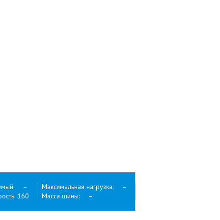
емый: –
Максимальная нагрузка: –
ость: 160
Масса шины: –