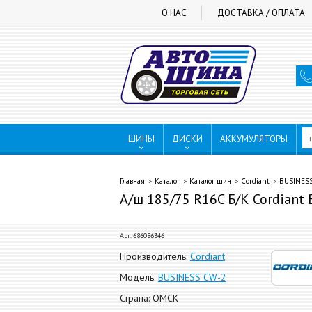
О НАС
ДОСТАВКА / ОПЛАТА
ШИНЫ
ДИСКИ
АККУМУЛЯТОРЫ
Главная
Каталог
Каталог шин
Cordiant
BUSINES
А/ш 185/75 R16C Б/К Cordian
Арт. 686086346
Производитель:
Cordiant
Модель:
BUSINESS CW-2
Страна: ОМСК