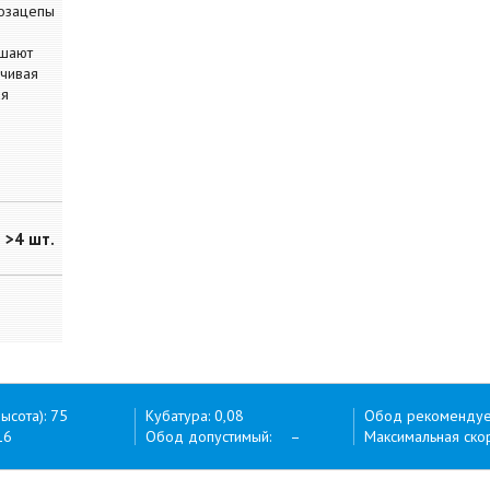
тозацепы
ышают
ечивая
ая
>4 шт.
ысота): 75
Кубатура: 0,08
Обод рекоменду
16
Обод допустимый: –
Максимальная скор