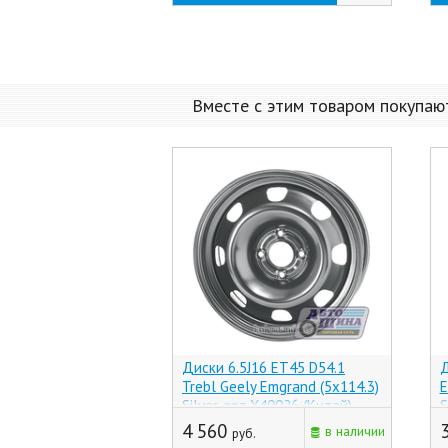
Вместе с этим товаром покупаю
Диски 6.5J16 ET45 D54.1
Д
Trebl Geely Emgrand (5x114.3)
E
Silver, арт.X40026 (Китай)
S
4 560
в наличии
руб.