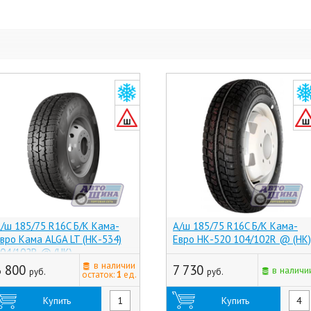
/ш 185/75 R16C Б/К Кама-
А/ш 185/75 R16C Б/К Кама-
вро Кама ALGA LT (НК-534)
Евро НК-520 104/102R @ (НК)
04/102R @ (НК)
в наличии
6 800
7 730
в наличи
руб.
руб.
остаток:
1
ед.
Купить
Купить