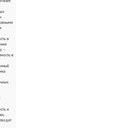
rdiant
вых
и
новными
я
сть в
ение
у –
мость в
енный
нка
ечных
т
сть и
ки,
тводят