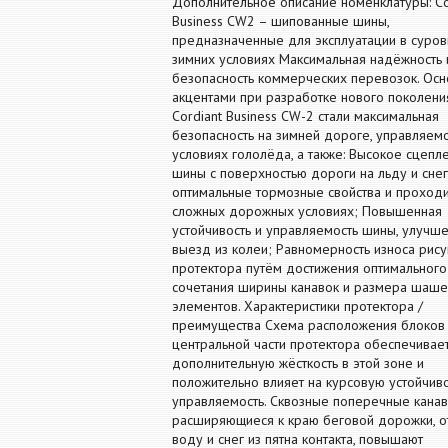
Дополнительное описание номенклатуры: Co
Business CW2 – шипованные шины,
предназначенные для эксплуатации в суро
зимних условиях Максимальная надёжность 
безопасность коммерческих перевозок. Ос
акцентами при разработке нового поколени
Cordiant Business CW-2 стали максимальная
безопасность на зимней дороге, управляемо
условиях гололёда, а также: Высокое сцепл
шины с поверхностью дороги на льду и снег
оптимальные тормозные свойства и проходи
сложных дорожных условиях; Повышенная
устойчивость и управляемость шины, улучш
выезд из колеи; Равномерность износа рису
протектора путём достижения оптимального
сочетания ширины канавок и размера шаш
элементов. Характеристики протектора /
преимущества Схема расположения блоков
центральной части протектора обеспечивае
дополнительную жёсткость в этой зоне и
положительно влияет на курсовую устойчиво
управляемость. Сквозные поперечные канав
расширяющиеся к краю беговой дорожки, о
воду и снег из пятна контакта, повышают